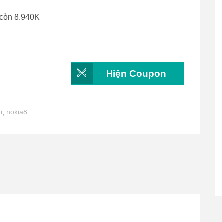
 còn 8.940K
Hiện Coupon
i
,
nokia8