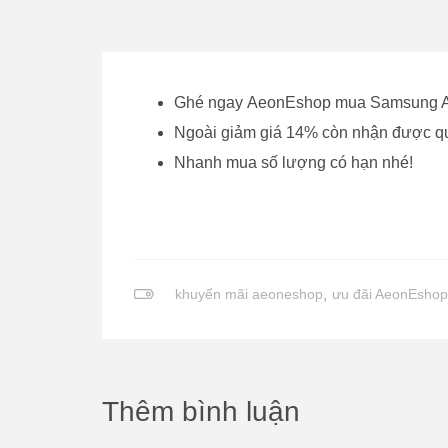
Ghé ngay AeonEshop mua Samsung A
Ngoài giảm giá 14% còn nhận được q
Nhanh mua số lượng có hạn nhé!
khuyến mãi aeoneshop
,
ưu đãi AeonEshop
Thêm bình luận