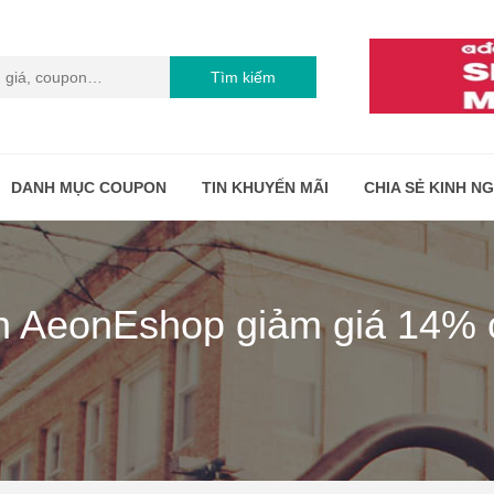
Tìm kiếm
DANH MỤC COUPON
TIN KHUYẾN MÃI
CHIA SẺ KINH N
n AeonEshop giảm giá 14% 