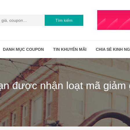
Tìm kiếm
DANH MỤC COUPON
TIN KHUYẾN MÃI
CHIA SẺ KINH N
ạn được nhận loạt mã giảm g