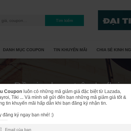
Tìm kiếm
DANH MỤC COUPON
TIN KHUYẾN MÃI
CHIA SẺ KINH N
iana Đồ gia dụng trên Leflai
êu Coupon
luôn có những mã giảm giá đặc biệt từ Lazada,
yroi, Tiki ... Và mình sẽ gửi đến bạn những mã giảm giá tốt &
ng tin khuyến mãi hấp dẫn khi bạn đăng ký nhận tin.
 đăng ký ngay bạn nhé! :)