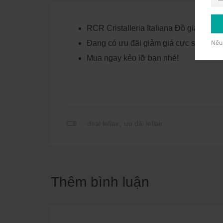
RCR Cristalleria Italiana Đồ gia dụng h
Nếu 
Đang có ưu đãi giảm giá cực sâu 80
Mua ngay kẻo lỡ bạn nhé!
deal leflair
,
ưu đãi leflair
Thêm bình luận