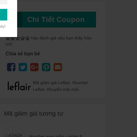
Chi Tiết Coupon
này!
hãy đánh giá nếu bạn thấy hữu
ích!
Chia sẻ bạn bè
Mã giảm giá Leflair, Voucher
Leflair, Khuyến mãi mới.
Mã giảm giá tương tự
Voucher may mắn – giảm 8...