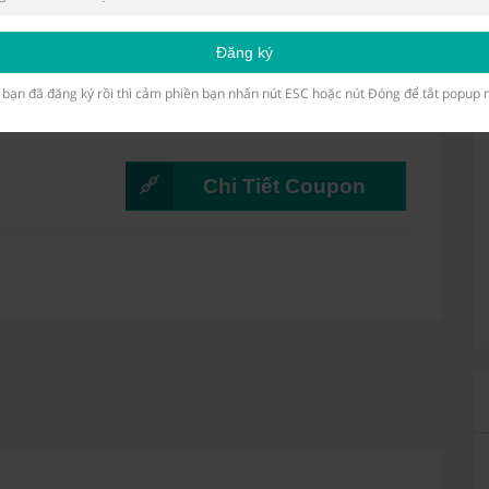
Đăng ký
àng hiệu trên Leflair
bạn đã đăng ký rồi thì cảm phiền bạn nhấn nút ESC hoặc nút Đóng để tắt popup 
%mỗi sản phẩm
Chi Tiết Coupon