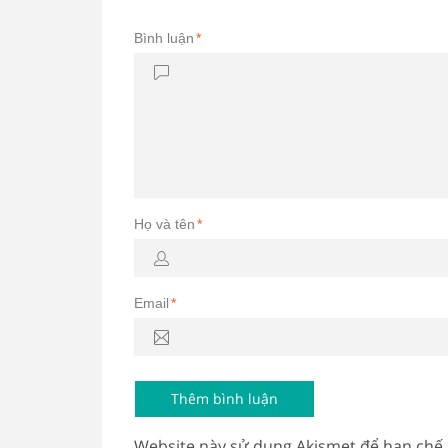
Bình luận
*
Họ và tên
*
Email
*
Website này sử dụng Akismet để hạn chế