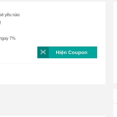
bé yêu nào
!
 ngay 7%
Hiện Coupon