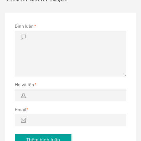
Bình luận
*
Họ và tên
*
Email
*