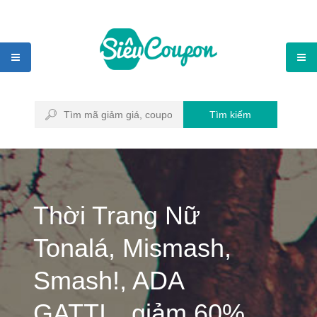
Tìm kiếm
Thời Trang Nữ
Tonalá, Mismash,
Smash!, ADA
GATTI…giảm 60%