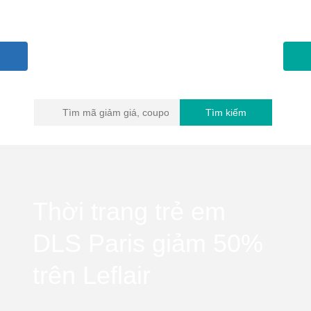
Tìm kiếm
Thời trang trẻ em
DLS Paris giảm 50%
trên Leflair