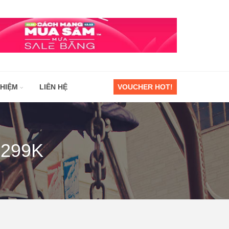
GHIỆM
LIÊN HỆ
VOUCHER HOT!
ừ 299K