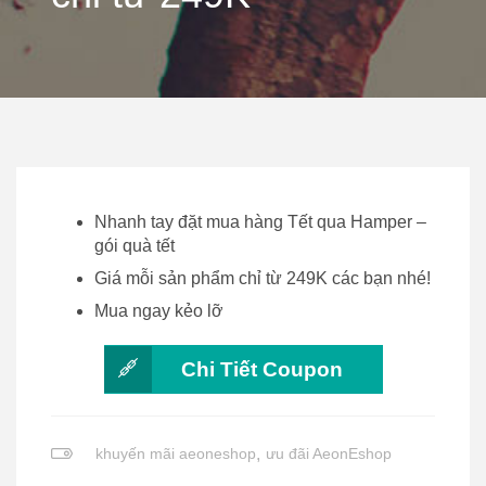
Nhanh tay đặt mua hàng Tết qua Hamper –
gói quà tết
Giá mỗi sản phẩm chỉ từ 249K các bạn nhé!
Mua ngay kẻo lỡ
Chi Tiết Coupon
khuyến mãi aeoneshop
,
ưu đãi AeonEshop