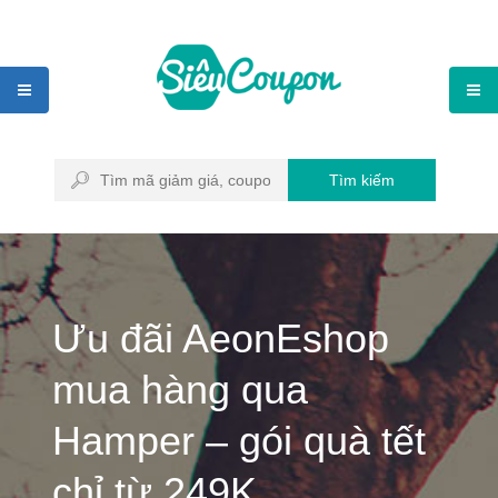
Tìm kiếm
Ưu đãi AeonEshop
mua hàng qua
Hamper – gói quà tết
chỉ từ 249K