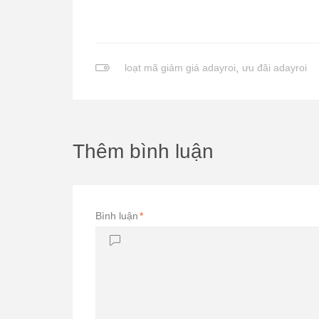
loạt mã giảm giá adayroi
,
ưu đãi adayroi
Thêm bình luận
Bình luận
*