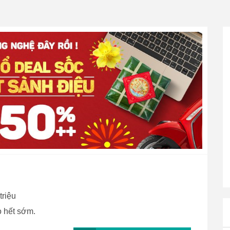
triệu
 hết sớm.