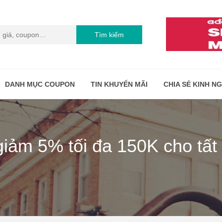
Tìm kiếm
DANH MỤC COUPON
TIN KHUYẾN MÃI
CHIA SẺ KINH N
iảm 5% tối đa 150K cho tất