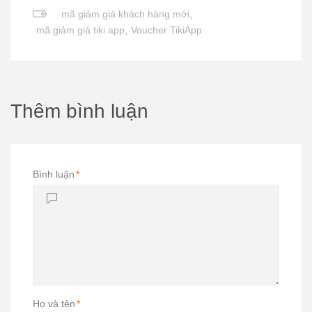
mã giảm giá khách hàng mới
,
mã giảm giá tiki app
,
Voucher TikiApp
Thêm bình luận
Bình luận
*
Họ và tên
*