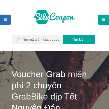
Tìm kiếm
Voucher Grab miễn
phí 2 chuyến
GrabBike dịp Tết
Nguyên Đán