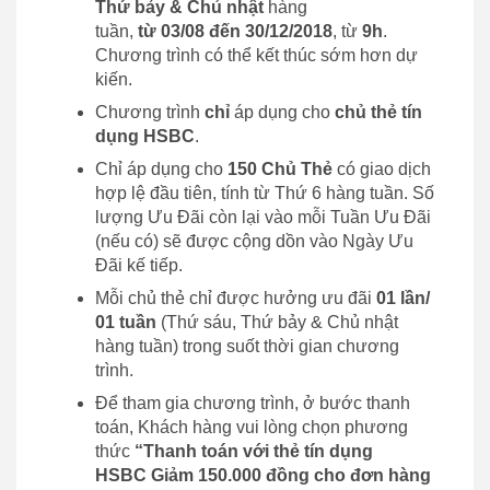
Thứ bảy & Chủ nhật
hàng
tuần,
từ
03/08 đến 30/12/2018
, từ
9h
.
Chương trình có thể kết thúc sớm hơn dự
kiến.
Chương trình
chỉ
áp dụng cho
chủ thẻ tín
dụng HSBC
.
Chỉ áp dụng cho
150 Chủ Thẻ
có giao dịch
hợp lệ đầu tiên, tính từ Thứ 6 hàng tuần. Số
lượng Ưu Đãi còn lại vào mỗi Tuần Ưu Đãi
(nếu có) sẽ được cộng dồn vào Ngày Ưu
Đãi kế tiếp.
Mỗi chủ thẻ chỉ được hưởng ưu đãi
01 lần/
01 tuần
(Thứ sáu, Thứ bảy & Chủ nhật
hàng tuần) trong suốt thời gian chương
trình.
Để tham gia chương trình, ở bước thanh
toán, Khách hàng vui lòng chọn phương
thức
“Thanh toán với thẻ tín dụng
HSBC Giảm 150.000 đồng cho đơn hàng