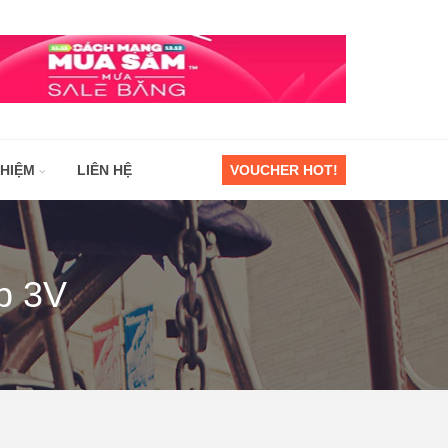
GHIỆM
LIÊN HỆ
VOUCHER HOT!
b 3V