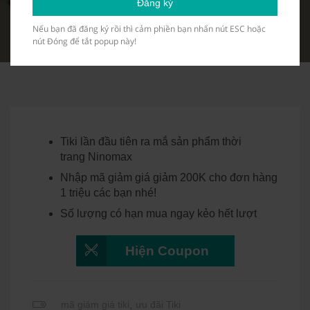
Đăng ký
Nếu bạn đã đăng ký rồi thì cảm phiền bạn nhấn nút ESC hoặc
nút Đóng để tắt popup này!
Tiki lần đầu tiên ra mắ sản phẩm thời
trang Ninomax
Nhập mã giảm giá giảm 200K cho đơn hàng
1 triệu các bạn nhé!
Số lượng có hạn mua ngay kẻo hết lượt
Hiện Coupon
mã giảm giá tiki
,
ưu đãi Tiki