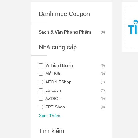
Danh mục Coupon
Sách & Văn Phòng Phẩm
(
8
)
Nhà cung cấp
Ví Tiền Bitcoin
(
0
)
Mắt Bão
(
0
)
AEON EShop
(
1
)
Lotte.vn
(
2
)
AZDIGI
(
0
)
FPT Shop
(
0
)
Xem Thêm
Tìm kiếm