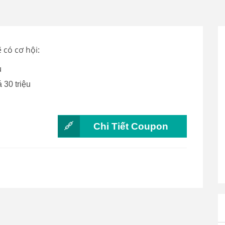
có cơ hội:
u
 30 triệu
Chi Tiết Coupon