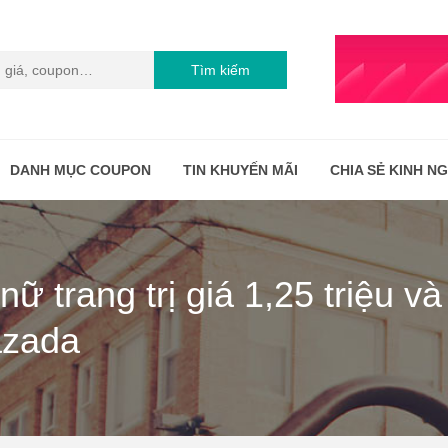
Tìm kiếm
DANH MỤC COUPON
TIN KHUYẾN MÃI
CHIA SẺ KINH N
ữ trang trị giá 1,25 triệu v
azada