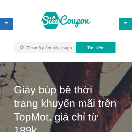
Tìm kiếm
Giày búp bê thời
trang khuyến mãi trên
TopMot, giá chỉ từ
189k