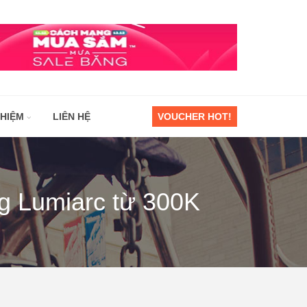
GHIỆM
LIÊN HỆ
VOUCHER HOT!
g Lumiarc từ 300K