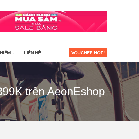
GHIỆM
LIÊN HỆ
VOUCHER HOT!
 399K trên AeonEshop