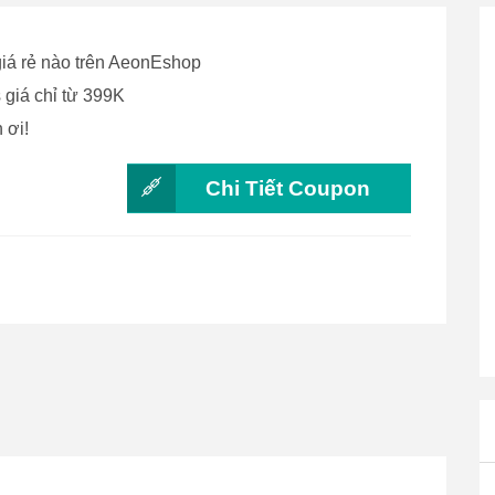
iá rẻ nào trên AeonEshop
giá chỉ từ 399K
 ơi!
Chi Tiết Coupon