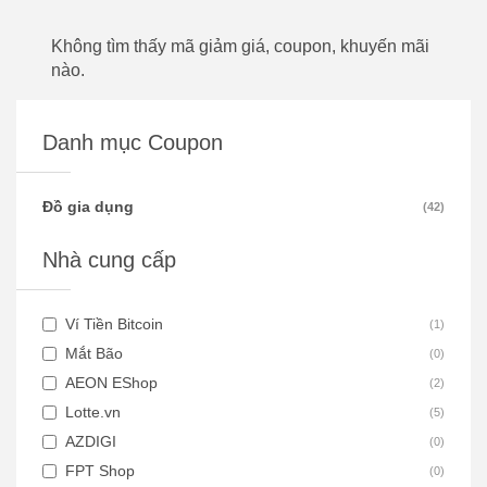
Không tìm thấy mã giảm giá, coupon, khuyến mãi
nào.
Danh mục Coupon
Đồ gia dụng
(
42
)
Nhà cung cấp
Ví Tiền Bitcoin
(
1
)
Mắt Bão
(
0
)
AEON EShop
(
2
)
Lotte.vn
(
5
)
AZDIGI
(
0
)
FPT Shop
(
0
)