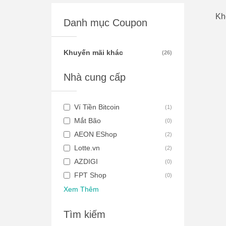
Kh
Danh mục Coupon
Khuyến mãi khác
(
26
)
Nhà cung cấp
Ví Tiền Bitcoin
(
1
)
Mắt Bão
(
0
)
AEON EShop
(
2
)
Lotte.vn
(
2
)
AZDIGI
(
0
)
FPT Shop
(
0
)
Xem Thêm
Tìm kiếm