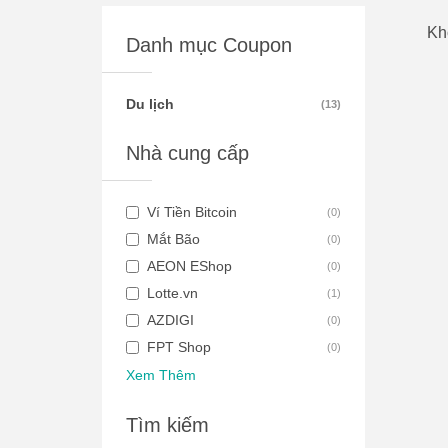
Kh
Danh mục Coupon
Du lịch
(
13
)
Nhà cung cấp
Ví Tiền Bitcoin
(
0
)
Mắt Bão
(
0
)
AEON EShop
(
0
)
Lotte.vn
(
1
)
AZDIGI
(
0
)
FPT Shop
(
0
)
Xem Thêm
Tìm kiếm